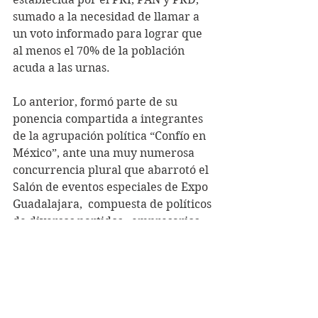
sumado a la necesidad de llamar a 
un voto informado para lograr que 
al menos el 70% de la población 
acuda a las urnas.
Lo anterior, formó parte de su 
ponencia compartida a integrantes 
de la agrupación política “Confío en 
México”, ante una muy numerosa 
concurrencia plural que abarrotó el 
Salón de eventos especiales de Expo 
Guadalajara,  compuesta de políticos 
de diversos partidos , empresarios , 
profesionistas así como líderes 
gremiales y sindicales, además de 
liderazgos de organizaciones civiles, 
por invitación de su presidente 
Nacional,
 Salvador Cosío Gaona
, 