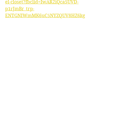
el-closet?fbclid=IwAR2iQca5UVD-
p1rJmBr_trp-
ENTGNIWmMK6uC5NYZQUV8HZ6kg
gLCp_P30U
Ver todo
Entradas recientes